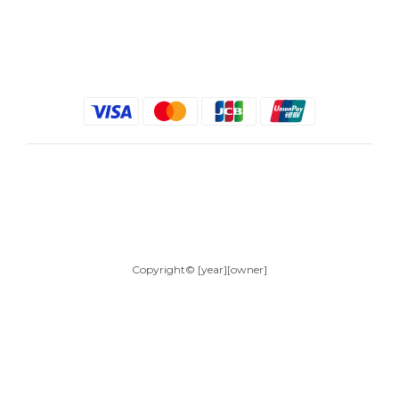
$
TWD
繁體中文
Copyright© [year][owner]