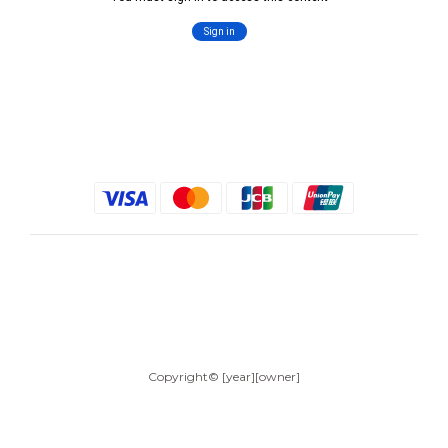
$
TWD
繁體中文
Copyright© [year][owner]