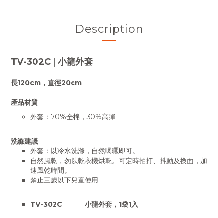
Description
TV-302C | 小龍外套
長120cm，直徑20cm
產品材質
外套：70%全棉，30%高彈
洗滌建議
外套：以冷水洗滌，自然曝曬即可。
自然風乾，勿以乾衣機烘乾。可定時拍打、抖動及換面，加
速風乾時間。
禁止三歲以下兒童使用
TV-302C 小龍外套，1袋1入