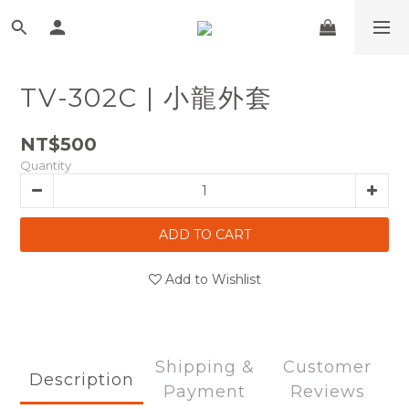
TV-302C | 小龍外套
NT$500
Quantity
ADD TO CART
Add to Wishlist
Shipping &
Customer
Description
Payment
Reviews