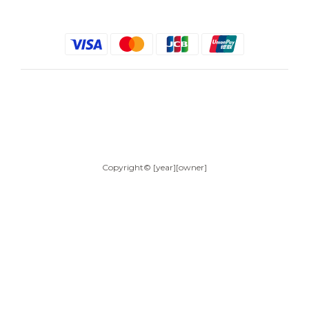
$
TWD
English
Copyright© [year][owner]