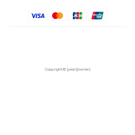
$
TWD
English
Copyright© [year][owner]