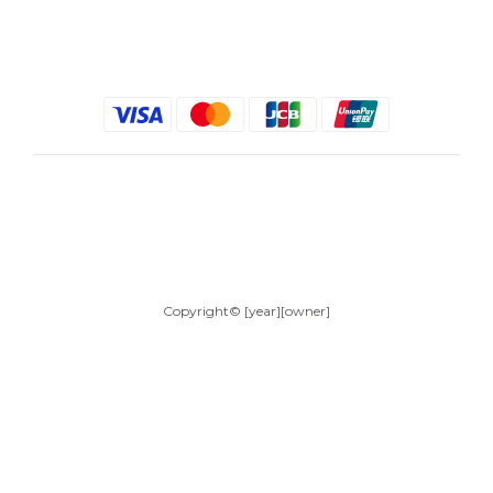
$
TWD
繁體中文
Copyright© [year][owner]