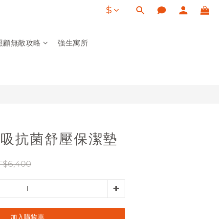
$
照顧無敵攻略
強生寓所
| 呼吸抗菌舒壓保潔墊
T$6,400
加入購物車