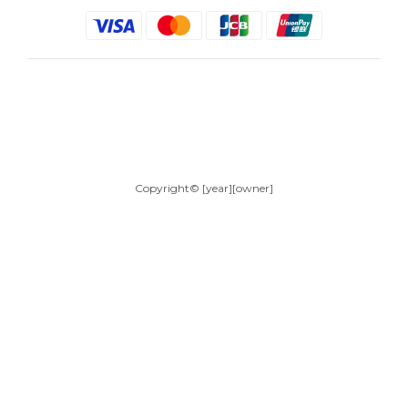
$
TWD
繁體中文
Copyright© [year][owner]