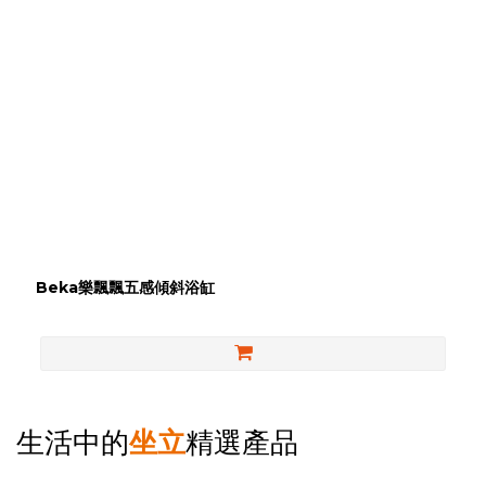
Beka樂飄飄五感傾斜浴缸
生活中的
坐立
精選產品