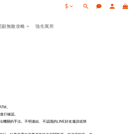
$
照顧無敵攻略
強生寓所
。
TM。
線進行確認。
法機關的手法。不明連結、不認識的LINE好友邀請或簡