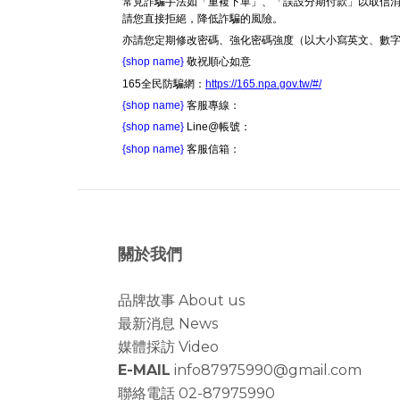
常見詐騙手法如「重複下單」、「誤設分期付款」以取信消
請您直接拒絕，降低詐騙的風險。
亦請您定期修改密碼、強化密碼強度（以大小寫英文、數
{shop name}
敬祝順心如意
165全民防騙網：
https://165.npa.gov.tw/#/
{shop name}
客服專線：
{shop name}
Line@帳號：
{shop name}
客服信箱：
關於我們
品牌故事 About us
最新消息 News
媒體採訪 Video
E-MAIL
info87975990@gmail.com
聯絡電話 02-87975990