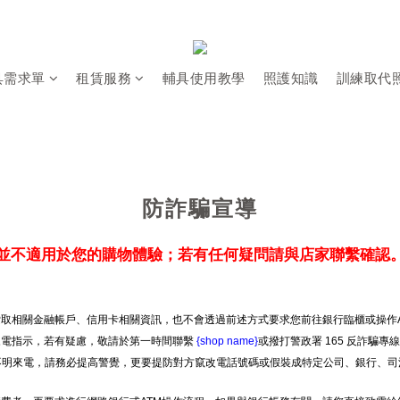
具需求單
租賃服務
輔具使用教學
照護知識
訓練取代
防詐騙宣導
並不適用於您的購物體驗；若有任何疑問請與店家聯繫確認
取相關金融帳戶、信用卡相關資訊，也不會透過前述方式要求您前往銀行臨櫃或操作A
來電指示，若有疑慮，敬請於第一時間聯繫
{shop name}
或撥打警政署 165 反詐騙專
等不明來電，請務必提高警覺，更要提防對方竄改電話號碼或假裝成特定公司、銀行、司